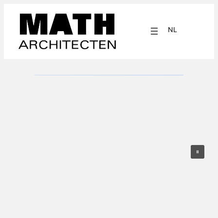
NL
EN
Boshuis, Vierhouten
Dit boshuis staat op een open plek in het bos aan de rand van
Vierhouten op de Veluwe. Omdat het huis…
Lees meer